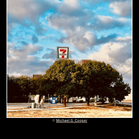
C
O
O
P
E
R
P
H
O
T
O
©
Michael G. Cooper
G